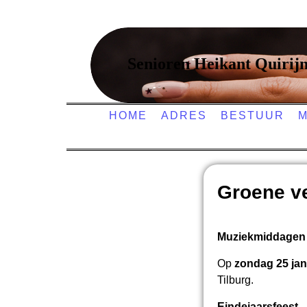
Senioren Heikant Quirij
HOME
ADRES
BESTUUR
M
Groene ve
Muziekmiddagen
Op
zondag 25 jan
Tilburg.
Eindejaarsfeest