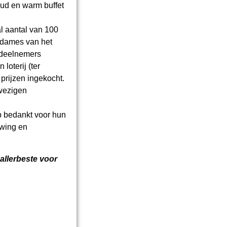
oud en warm buffet
l aantal van 100
e dames van het
e deelnemers
oterij (ter
prijzen ingekocht.
nwezigen
p bedankt voor hun
uwing en
allerbeste voor