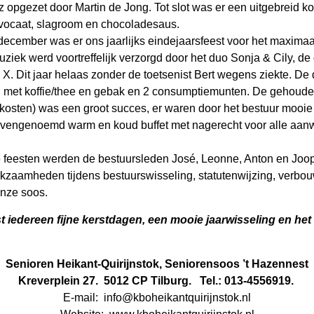
opgezet door Martin de Jong. Tot slot was er een uitgebreid k
advocaat, slagroom en chocoladesaus.
ecember was er ons jaarlijks eindejaarsfeest voor het maximaa
iek werd voortreffelijk verzorgd door het duo Sonja & Cily, d
 X. Dit jaar helaas zonder de toetsenist Bert wegens ziekte. D
met koffie/thee en gebak en 2 consumptiemunten. De gehouden l
 kosten) was een groot succes, er waren door het bestuur mooie 
bovengenoemd warm en koud buffet met nagerecht voor alle aa
feesten werden de bestuursleden José, Leonne, Anton en Joo
kzaamheden tijdens bestuurswisseling, statutenwijzing, verbo
onze soos.
 iedereen fijne kerstdagen, een mooie jaarwisseling en het 
Senioren Heikant-Quirijnstok, Seniorensoos ’t Hazennest
Kreverplein 27. 5012 CP Tilburg. Tel.: 013-4556919.
E-mail: info@kboheikantquirijnstok.nl