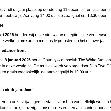
t vindt dit jaar plaats op donderdag 11 december en is alleen t
entreebewijs. Aanvang 14:00 uur, de zaal gaat om 13:30 open
ie
ari 2026
houden wij onze nieuwjaarsreceptie in de vernieuwde 
arte welkom om samen met ons te proosten op het nieuwe jaar.
inedance front
ond
8 januari 2026
houdt Country & dansclub The White Stallion
e in onze vestiging. De muziek wordt verzorgd door Duo Two Of 
een gratis toegankelijk, de aanvangstijd is 19:00 uur
en eindejaarsfeest
den onze vrijwilligers bedankt voor hun voortreffelijk werk in h
komstdrankje, overige consumpties en een amusante, door all