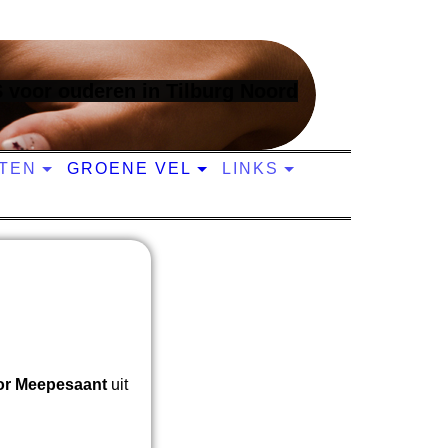
voor ouderen in Tilburg N
oord
ITEN
GROENE VEL
LINKS
or Meepesaant
uit